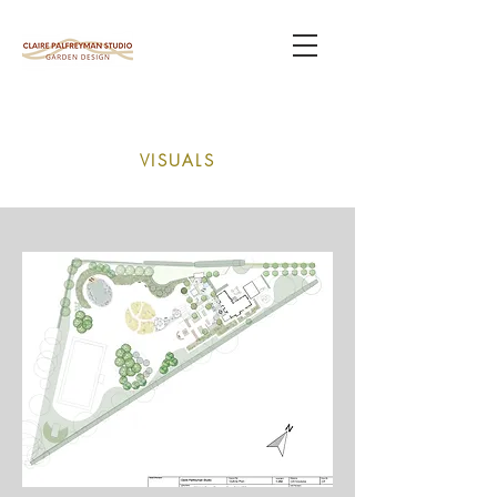
VISUALS