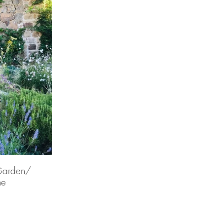
 Garden/
ne