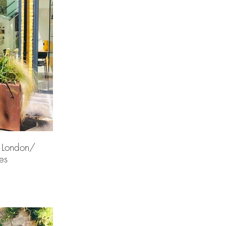
 London/
es